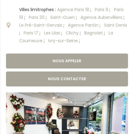
Villes limitrophes :
Agence Paris 18
;
Paris 9
;
Paris
19
;
Paris 20
;
Saint-Ouen
;
Agence Aubervilliers
;
Le Pré-Saint-Gervais
;
Agence Pantin
;
Saint Denis
;
Paris 17
;
Les Lilas
;
Clichy
;
Bagnolet
;
La
Courneuve
;
Ivry-sur-Seine
;
NOUS APPELER
NOUS CONTACTER