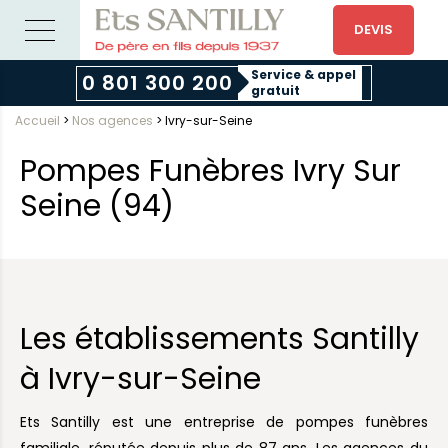
DEVIS
Service & appel
0 801 300 200
gratuit
Accueil
>
Nos agences
>
Ivry-sur-Seine
Pompes Funèbres Ivry Sur
Seine (94)
Les établissements Santilly
à Ivry-sur-Seine
Ets Santilly est une entreprise de pompes funèbres