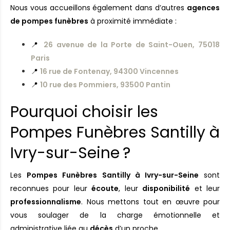
Nous vous accueillons également dans d’autres
agences
de pompes funèbres
à proximité immédiate :
📍
26 avenue de la Porte de Saint-Ouen, 75018
Paris
📍
16 rue de Fontenay, 94300 Vincennes
📍
10 rue des Pommiers, 93500 Pantin
Pourquoi choisir les
Pompes Funèbres Santilly à
Ivry-sur-Seine ?
Les
Pompes Funèbres Santilly à Ivry-sur-Seine
sont
reconnues pour leur
écoute
, leur
disponibilité
et leur
professionnalisme
. Nous mettons tout en œuvre pour
vous soulager de la charge émotionnelle et
administrative liée au
décès
d’un proche.