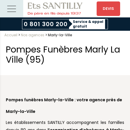
DEVIS
Service & appel
0 801 300 200
gratuit
Accueil
>
Nos agences
>
Marly-la-Ville
Pompes Funèbres Marly La
Ville (95)
Pompes funèbres Marly-la-Ville : votre agence près de
Marly-la-Ville
Les établissements SANTILLY accompagnent les familles