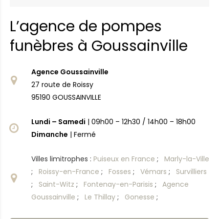
L’agence de pompes
funèbres à Goussainville
Agence Goussainville
27 route de Roissy
95190 GOUSSAINVILLE
Lundi – Samedi
| 09h00 – 12h30 / 14h00 – 18h00
Dimanche
| Fermé
Villes limitrophes :
Puiseux en France
;
Marly-la-Ville
;
Roissy-en-France
;
Fosses
;
Vémars
;
Survilliers
;
Saint-Witz
;
Fontenay-en-Parisis
;
Agence
Goussainville
;
Le Thillay
;
Gonesse
;