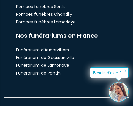
Pompes funèbres Senlis
Pompes funèbres Chantilly
Pompes funèbres Lamorlaye
Nos funérariums en France
Funérarium d'Aubervilliers
Funérarium de Goussainville
Funérarium de Lamorlaye
✕
Funérarium de Pantin
Besoin d'aide ?
© Pompes Funèbres Santilly 2021 -
Plan du site
-
mentions
légales
-
politique de confidentialité