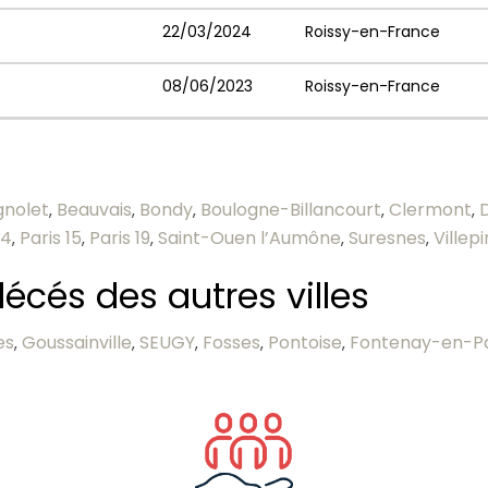
22/03/2024
Roissy-en-France
08/06/2023
Roissy-en-France
gnolet
Beauvais
Bondy
Boulogne-Billancourt
Clermont
,
,
,
,
,
14
Paris 15
Paris 19
Saint-Ouen l’Aumône
Suresnes
Villep
,
,
,
,
,
écés des autres villes
es
Goussainville
SEUGY
Fosses
Pontoise
Fontenay-en-Pa
,
,
,
,
,