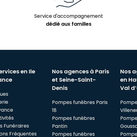
Service d'accompagnement
dédié aux familles
ervices en Ile
Nos agences à Paris
Nos a
ance
et Seine-Saint-
en Ha
Denis
Val d’
ues
erie
Pompes funèbres Paris
Pompe
yance
18
Villen
ivités
Pompes funèbres
Pompe
es Funéraires
Pantin
Goussai
ons Fréquentes
Pompes funèbres
Pompes