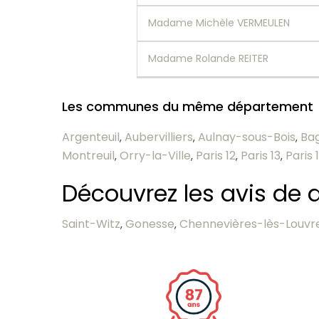
Madame Michèle VERMEULEN
Madame Rolande REITER
Les communes du même département
Argenteuil
Aubervilliers
Aulnay-sous-Bois
Ba
,
,
,
Montreuil
Orry-la-Ville
Paris 12
Paris 13
Paris 
,
,
,
,
Découvrez les avis de d
Saint-Witz
Gonesse
Chennevières-lès-Louvr
,
,