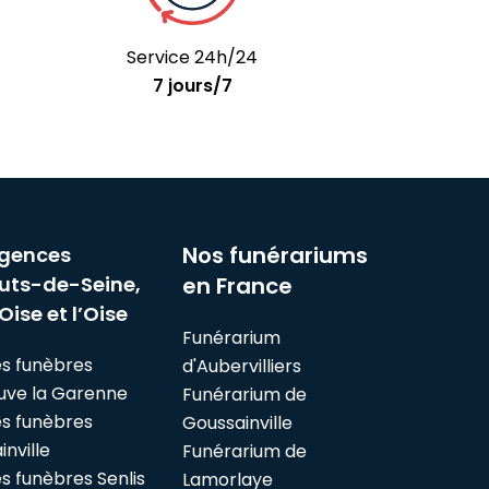
Service 24h/24
7 jours/7
Nos funérariums
gences
uts-de-Seine,
en France
Oise et l’Oise
Funérarium
s funèbres
d'Aubervilliers
euve la Garenne
Funérarium de
s funèbres
Goussainville
nville
Funérarium de
 funèbres Senlis
Lamorlaye