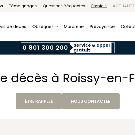
os
Témoignages
Questions fréquentes
Emplois
ACTUALITÉ
vis de décès
Obsèques
Marbrerie
Prévoyance
Collect
Service & appel
0 801 300 200
gratuit
de décès à Roissy-en-
ÊTRE RAPPELÉ
NOUS CONTACTER