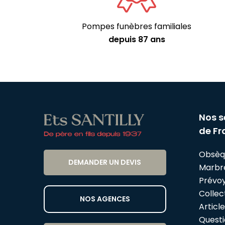
Pompes funèbres familiales
depuis 87 ans
Nos s
de Fr
Obsèq
DEMANDER UN DEVIS
Marbr
Prévo
Collect
NOS AGENCES
Articl
Questi