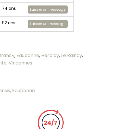
74 ans
Laisser un message
92 ans
Laisser un message
Drancy
Eaubonne
Herblay
Le Raincy
,
,
,
,
inte
Vincennes
,
risis
Eaubonne
,