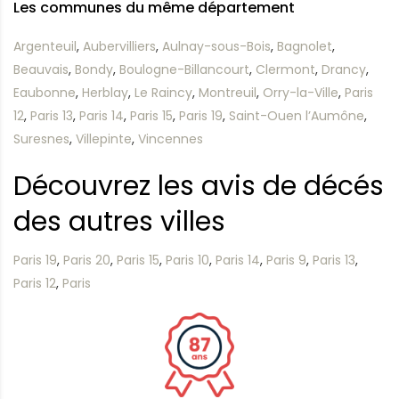
Les communes du même département
Argenteuil
,
Aubervilliers
,
Aulnay-sous-Bois
,
Bagnolet
,
Beauvais
,
Bondy
,
Boulogne-Billancourt
,
Clermont
,
Drancy
,
Eaubonne
,
Herblay
,
Le Raincy
,
Montreuil
,
Orry-la-Ville
,
Paris
12
,
Paris 13
,
Paris 14
,
Paris 15
,
Paris 19
,
Saint-Ouen l’Aumône
,
Suresnes
,
Villepinte
,
Vincennes
Découvrez les avis de décés
des autres villes
Paris 19
,
Paris 20
,
Paris 15
,
Paris 10
,
Paris 14
,
Paris 9
,
Paris 13
,
Paris 12
,
Paris