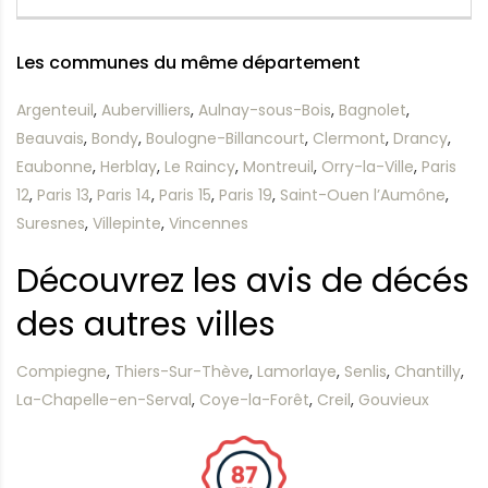
Les communes du même département
Argenteuil
,
Aubervilliers
,
Aulnay-sous-Bois
,
Bagnolet
,
Beauvais
,
Bondy
,
Boulogne-Billancourt
,
Clermont
,
Drancy
,
Eaubonne
,
Herblay
,
Le Raincy
,
Montreuil
,
Orry-la-Ville
,
Paris
12
,
Paris 13
,
Paris 14
,
Paris 15
,
Paris 19
,
Saint-Ouen l’Aumône
,
Suresnes
,
Villepinte
,
Vincennes
Découvrez les avis de décés
des autres villes
Compiegne
,
Thiers-Sur-Thève
,
Lamorlaye
,
Senlis
,
Chantilly
,
La-Chapelle-en-Serval
,
Coye-la-Forêt
,
Creil
,
Gouvieux