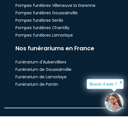
Pompes funèbres Villeneuve la Garenne
Pompes funèbres Goussainville
Pompes funèbres Senlis
Pompes funèbres Chantilly
Pompes funèbres Lamorlaye
Nos funérariums en France
Funérarium d'Aubervilliers
Funérarium de Goussainville
Funérarium de Lamorlaye
✕
Funérarium de Pantin
Besoin d'aide ?
© Pompes Funèbres Santilly 2021 -
Plan du site
-
mentions
légales
-
politique de confidentialité