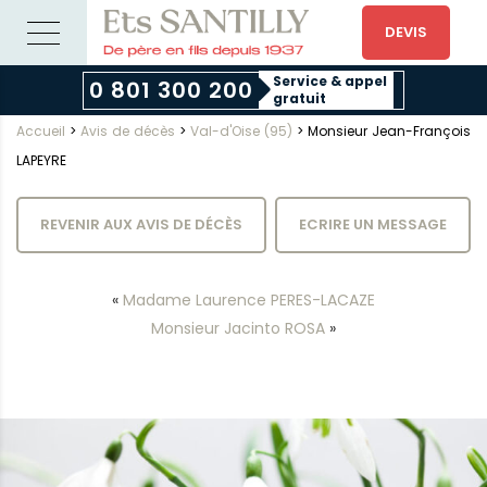
DEVIS
Service & appel
0 801 300 200
gratuit
Accueil
>
Avis de décès
>
Val-d'Oise (95)
>
Monsieur Jean-François
LAPEYRE
REVENIR AUX AVIS DE DÉCÈS
ECRIRE UN MESSAGE
«
Madame Laurence PERES-LACAZE
Monsieur Jacinto ROSA
»