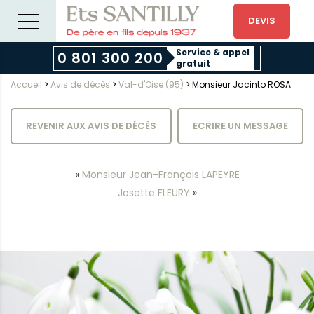
DEVIS
Service & appel
0 801 300 200
gratuit
Accueil
>
Avis de décès
>
Val-d'Oise (95)
>
Monsieur Jacinto ROSA
REVENIR AUX AVIS DE DÉCÈS
ECRIRE UN MESSAGE
«
Monsieur Jean-François LAPEYRE
Josette FLEURY
»