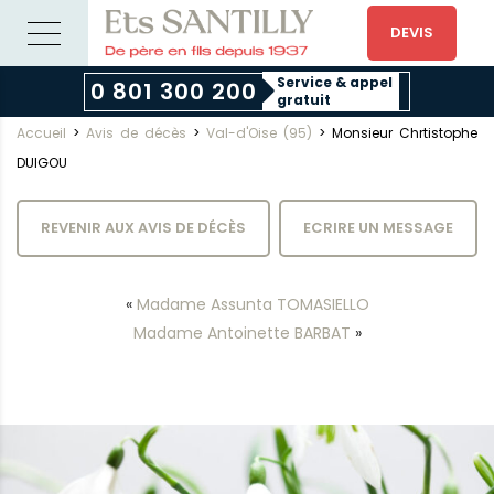
DEVIS
Service & appel
0 801 300 200
gratuit
Accueil
>
Avis de décès
>
Val-d'Oise (95)
>
Monsieur Chrtistophe
DUIGOU
REVENIR AUX AVIS DE DÉCÈS
ECRIRE UN MESSAGE
«
Madame Assunta TOMASIELLO
Madame Antoinette BARBAT
»