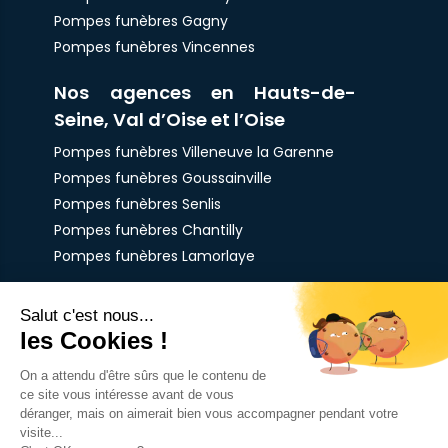
Pompes funèbres Gagny
Pompes funèbres Vincennes
Nos agences en Hauts-de-
Seine, Val d’Oise et l’Oise
Pompes funèbres Villeneuve la Garenne
Pompes funèbres Goussainville
Pompes funèbres Senlis
Pompes funèbres Chantilly
Pompes funèbres Lamorlaye
Nos funérariums en France
Funérarium d'Aubervilliers
Funérarium de Goussainville
Funérarium de Lamorlaye
✕
Funérarium de Pantin
Besoin d'aide ?