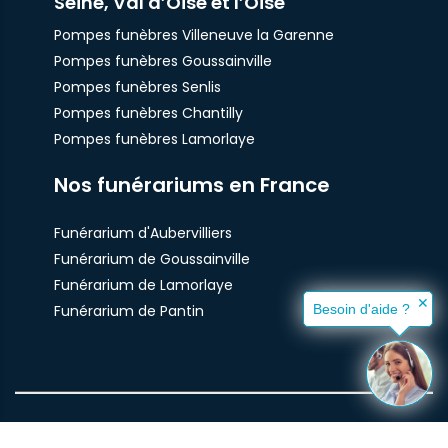
Seine, Val d’Oise et l’Oise
Pompes funèbres Villeneuve la Garenne
Pompes funèbres Goussainville
Pompes funèbres Senlis
Pompes funèbres Chantilly
Pompes funèbres Lamorlaye
Nos funérariums en France
Funérarium d'Aubervilliers
Funérarium de Goussainville
Funérarium de Lamorlaye
✕
Funérarium de Pantin
Besoin d'aide ?
© Pompes Funèbres Santilly 2021 -
Plan du site
-
mentions