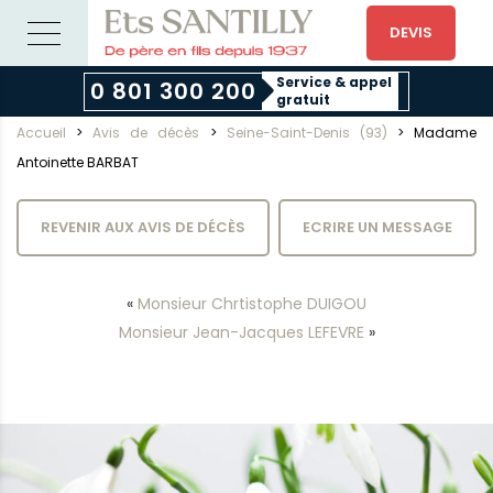
DEVIS
Service & appel
0 801 300 200
gratuit
Accueil
>
Avis de décès
>
Seine-Saint-Denis (93)
>
Madame
Antoinette BARBAT
REVENIR AUX AVIS DE DÉCÈS
ECRIRE UN MESSAGE
«
Monsieur Chrtistophe DUIGOU
Monsieur Jean-Jacques LEFEVRE
»