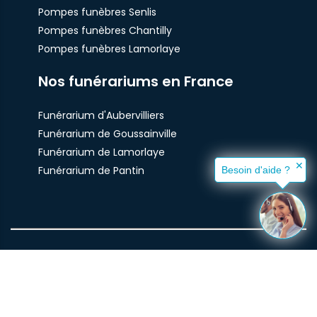
Pompes funèbres Senlis
Pompes funèbres Chantilly
Pompes funèbres Lamorlaye
Nos funérariums en France
Funérarium d'Aubervilliers
Funérarium de Goussainville
Funérarium de Lamorlaye
✕
Funérarium de Pantin
Besoin d'aide ?
© Pompes Funèbres Santilly 2021 -
Plan du site
-
mentions
légales
-
politique de confidentialité