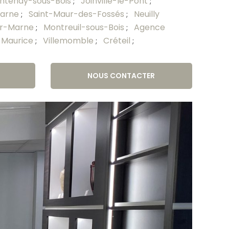
ntenay-sous-Bois
Joinville-le-Pont
;
;
Marne
Saint-Maur-des-Fossés
Neuilly
;
;
ur-Marne
Montreuil-sous-Bois
Agence
;
;
-Maurice
Villemomble
Créteil
;
;
;
NOUS CONTACTER