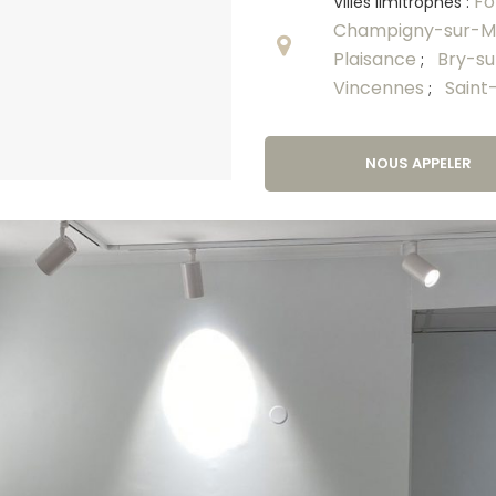
Fo
Villes limitrophes :
Champigny-sur-
Plaisance
Bry-s
;
Vincennes
Saint
;
NOUS APPELER