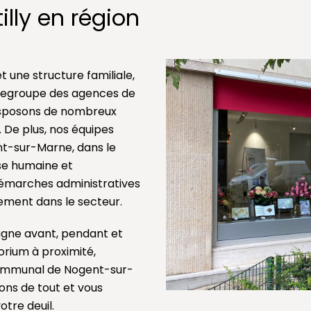
lly en région
t une structure familiale,
y regroupe des agences de
isposons de nombreux
. De plus, nos équipes
nt-sur-Marne, dans le
se humaine et
démarches administratives
tement dans le secteur.
agne avant, pendant et
rium à proximité,
communal de Nogent-sur-
s de tout et vous
tre deuil.