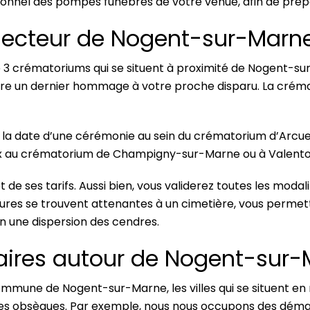
sonnel des pompes funèbres de votre venue, afin de prépa
secteur de Nogent-sur-Marn
 crématoriums qui se situent à proximité de Nogent-sur
rendre un dernier hommage à votre proche disparu. La cr
r la date d’une cérémonie au sein du crématorium d’Arcueil
eux au crématorium de Champigny-sur-Marne ou à Valento
 de ses tarifs. Aussi bien, vous validerez toutes les modal
tructures se trouvent attenantes à un cimetière, vous perm
en une dispersion des cendres.
raires autour de Nogent-sur
ommune de Nogent-sur-Marne, les villes qui se situent en 
es obsèques. Par exemple, nous nous occupons des démarc