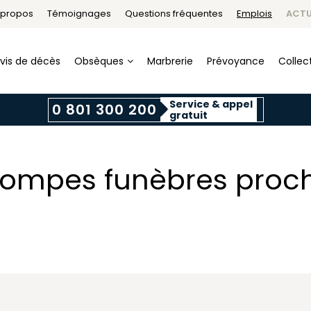
 propos
Témoignages
Questions fréquentes
Emplois
ACTU
vis de décès
Obsèques
Marbrerie
Prévoyance
Collect
Service & appel
0 801 300 200
gratuit
pompes funèbres proc