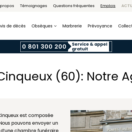
 propos
Témoignages
Questions fréquentes
Emplois
ACTU
vis de décès
Obsèques
Marbrerie
Prévoyance
Collect
Service & appel
0 801 300 200
gratuit
inqueux (60): Notre A
Cinqueux est composée
. Nous pouvons envoyer un
in d’une chambre funéraire