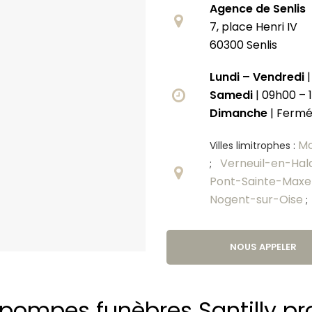
Agence de Senlis
7, place Henri IV
60300 Senlis
Lundi – Vendredi
|
Samedi
| 09h00 – 
Dimanche
| Ferm
M
Villes limitrophes :
Verneuil-en-Hal
;
Pont-Sainte-Max
Nogent-sur-Oise
NOUS APPELER
pompes funèbres Santilly p