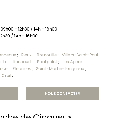
 09h00 – 12h30 / 14h – 18h00
12h30 / 14h – 16h00
é
onceaux
Rieux
Brenouille
Villers-Saint-Paul
;
;
;
atte
Liancourt
Pontpoint
Les Ageux
;
;
;
;
ence
Fleurines
Saint-Martin-Longueau
;
;
;
Creil
;
;
NOUS CONTACTER
roche de Cinqueux