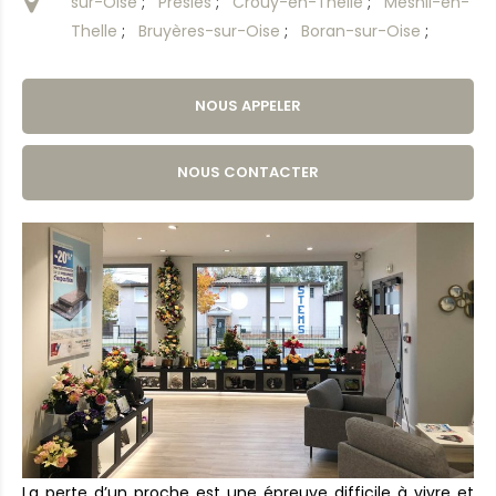
sur-Oise
;
Presles
;
Crouy-en-Thelle
;
Mesnil-en-
Thelle
;
Bruyères-sur-Oise
;
Boran-sur-Oise
;
NOUS APPELER
NOUS CONTACTER
La perte d’un proche est une épreuve difficile à vivre et