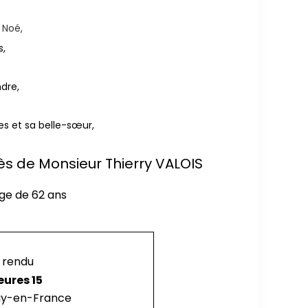
 Noé,
s,
ndre,
es et sa belle-sœur,
cès de Monsieur Thierry VALOIS
âge de 62 ans
 rendu
eures 15
ay-en-France