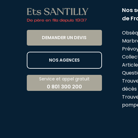
Nos s
de Fr
Obsèq
DEMANDER UN DEVIS
Marbr
Prévo
Collect
NOS AGENCES
Articl
Questi
Service et appel gratuit
Trouve
0 801 300 200
décès
Trouve
pompe