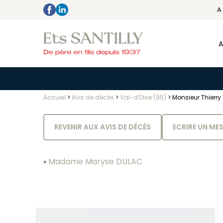
A
A
Accueil
>
Avis de décès
>
Val-d'Oise (95)
>
Monsieur Thierry
REVENIR AUX AVIS DE DÉCÈS
ECRIRE UN ME
Madame Maryse DULAC
«