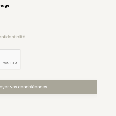
image
onfidentialité.