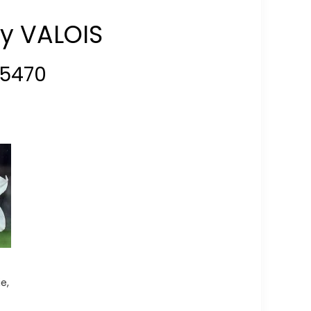
ry VALOIS
5470
ie,