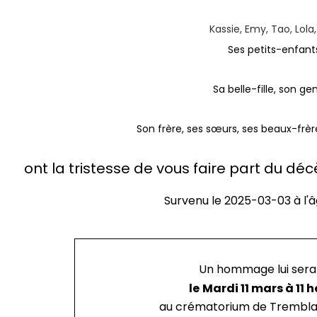
Kassie, Emy, Tao, Lola,
Ses petits-enfant
Sa belle-fille, son ge
Son frère, ses sœurs, ses beaux-frèr
ont la tristesse de vous faire part du dé
Survenu le
2025-03-03
à l'
Un hommage lui sera
le
Mardi 11 mars à 11 h
au crématorium de Trembl