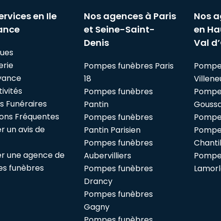
ervices en Ile
Nos agences à Paris
Nos a
ance
et Seine-Saint-
en Ha
Denis
Val d’
ues
erie
Pompes funèbres Paris
Pompe
yance
18
Villen
ivités
Pompes funèbres
Pompe
es Funéraires
Pantin
Goussai
ons Fréquentes
Pompes funèbres
Pompes
r un avis de
Pantin Parisien
Pompe
Pompes funèbres
Chantil
r une agence de
Aubervilliers
Pompe
s funèbres
Pompes funèbres
Lamor
Drancy
Pompes funèbres
Gagny
Pompes funèbres