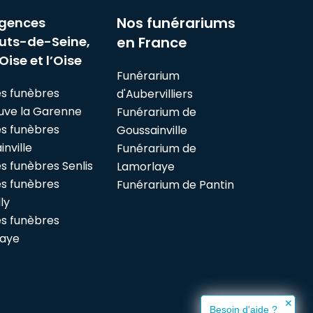
Nos funérariums
gences
uts-de-Seine,
en France
Oise et l’Oise
Funérarium
s funèbres
d'Aubervilliers
euve la Garenne
Funérarium de
s funèbres
Goussainville
nville
Funérarium de
 funèbres Senlis
Lamorlaye
s funèbres
Funérarium de Pantin
ly
s funèbres
laye
✕
Besoin d'aide ?