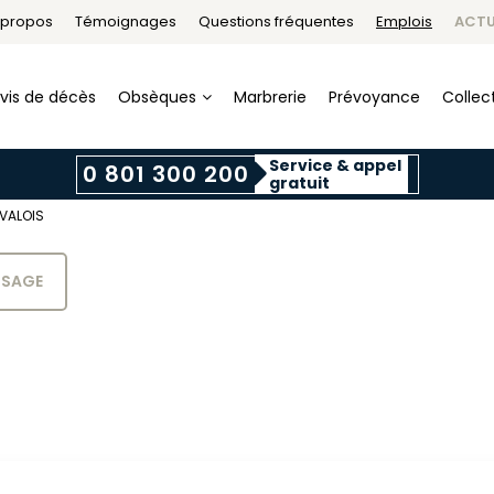
 propos
Témoignages
Questions fréquentes
Emplois
ACTU
vis de décès
Obsèques
Marbrerie
Prévoyance
Collect
Service & appel
0 801 300 200
gratuit
 VALOIS
SSAGE