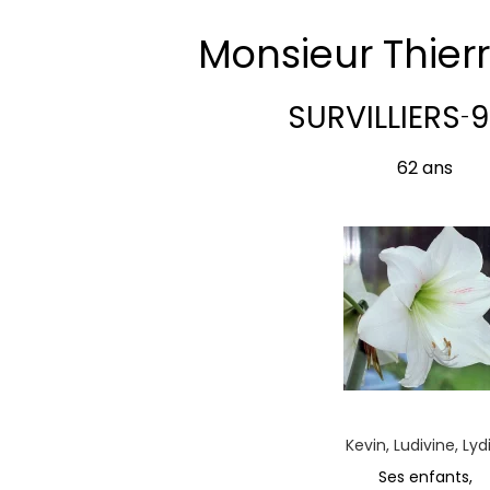
Monsieur Thier
SURVILLIERS
9
-
62 ans
Kevin, Ludivine, Lyd
Ses enfants,