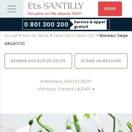
DEVIS
Service & appel
0 801 300 200
gratuit
Accueil
>
Avis de décès
>
Seine-Saint-Denis (93)
>
Monsieur Serge
GALLACCIO
REVENIR AUX AVIS DE DÉCÈS
ECRIRE UN MESSAGE
«
Monsieur Joël DUCREUX
Monsieur Yannick LALENEC
»