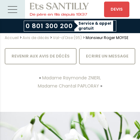
DEVIS
Service & appel
0 801 300 200
gratuit
Accueil
>
Avis de décès
>
Val-d'Oise (95)
>
Monsieur Roger MOYSE
REVENIR AUX AVIS DE DÉCÈS
ECRIRE UN MESSAGE
«
Madame Raymonde ZNIERL
Madame Chantal PAPLORAY
»