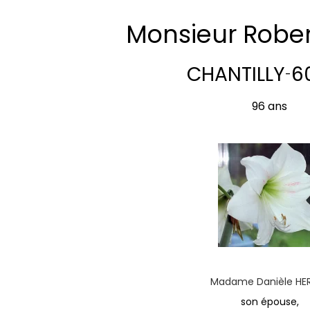
Monsieur Rober
CHANTILLY
6
-
96 ans
Madame Danièle HER
son épouse,