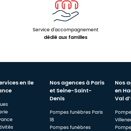
Service d'accompagnement
dédié aux familles
ervices en Ile
Nos agences à Paris
Nos a
ance
et Seine-Saint-
en Ha
Denis
Val d’
ues
erie
Pompes funèbres Paris
Pompe
yance
18
Villen
ivités
Pompes funèbres
Pompe