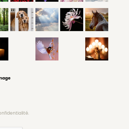
image
onfidentialité.