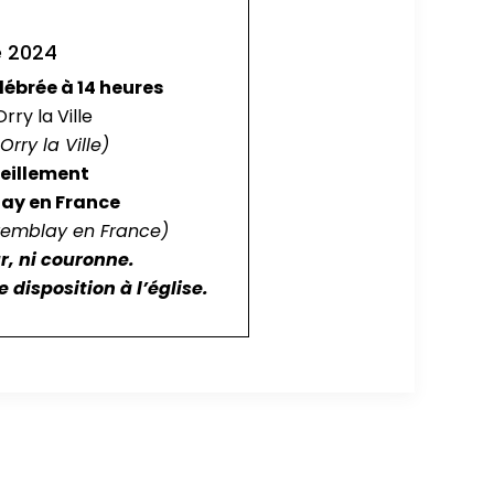
e 2024
lébrée à 14 heures
ry la Ville
Orry la Ville)
ueillement
ay en France
Tremblay en France)
ur, ni couronne.
 disposition à l’église.