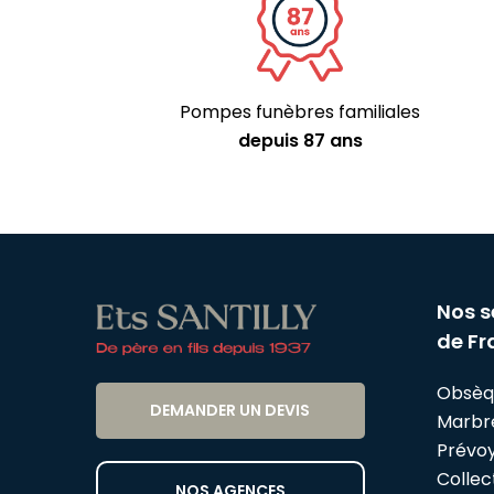
Pompes funèbres familiales
depuis 87 ans
Nos s
de Fr
Obsèq
DEMANDER UN DEVIS
Marbr
Prévo
Collect
NOS AGENCES