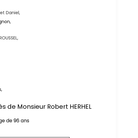
t Daniel,
gnon,
ROUSSEL,
,
écès de Monsieur Robert HERHEL
âge de 96 ans