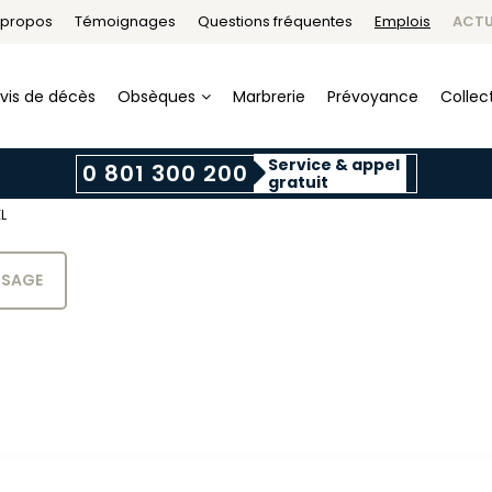
 propos
Témoignages
Questions fréquentes
Emplois
ACTU
vis de décès
Obsèques
Marbrerie
Prévoyance
Collect
Service & appel
0 801 300 200
gratuit
L
SSAGE