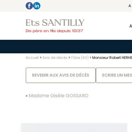
A
A
Accueil
>
Avis de décès
>
l'Oise (60)
>
Monsieur Robert HERHE
REVENIR AUX AVIS DE DÉCÈS
ECRIRE UN ME
Madame Gisèle GOSSARD
«