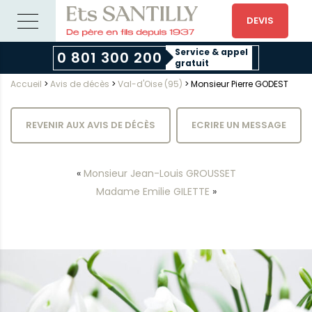
DEVIS
Service & appel
0 801 300 200
gratuit
Accueil
>
Avis de décès
>
Val-d'Oise (95)
>
Monsieur Pierre GODEST
REVENIR AUX AVIS DE DÉCÈS
ECRIRE UN MESSAGE
«
Monsieur Jean-Louis GROUSSET
Madame Emilie GILETTE
»