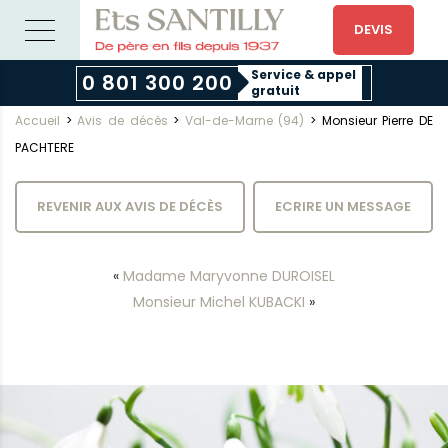
DEVIS
Service & appel
0 801 300 200
gratuit
Accueil
>
Avis de décès
>
Val-de-Marne (94)
>
Monsieur Pierre DE
PACHTERE
REVENIR AUX AVIS DE DÉCÈS
ECRIRE UN MESSAGE
«
Madame Maryvonne DUROISEL
Monsieur Michel KUBACKI
»