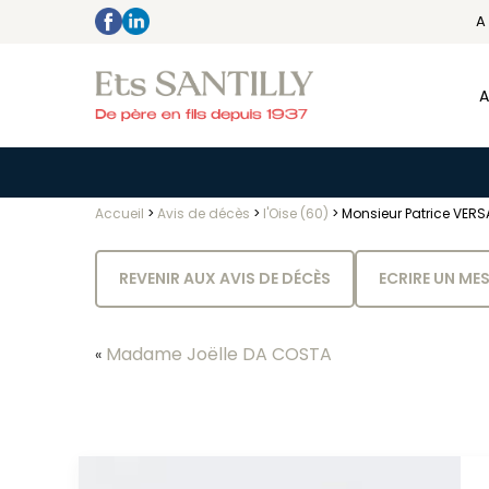
A
A
Accueil
>
Avis de décès
>
l'Oise (60)
>
Monsieur Patrice VER
REVENIR AUX AVIS DE DÉCÈS
ECRIRE UN ME
Madame Joëlle DA COSTA
«