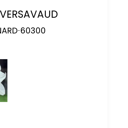
e VERSAVAUD
NARD
60300
-