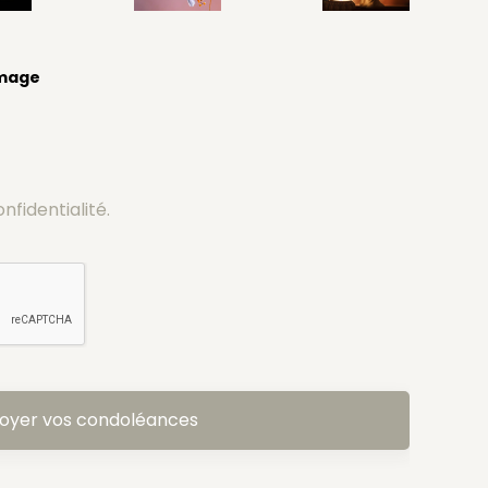
image
onfidentialité.