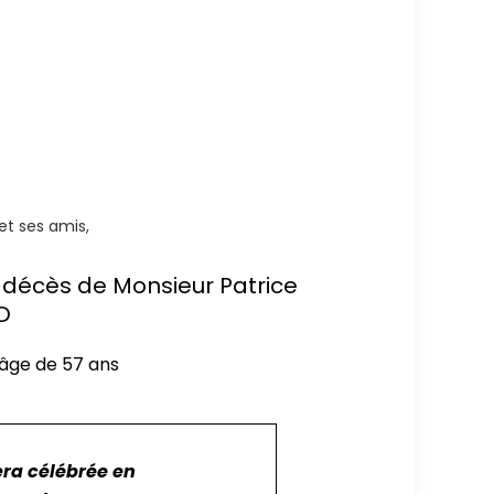
,
,
 et ses amis,
du décès de Monsieur Patrice
D
'âge de 57 ans
era célébrée en