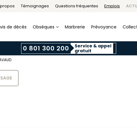
 propos
Témoignages
Questions fréquentes
Emplois
ACTU
vis de décès
Obsèques
Marbrerie
Prévoyance
Collect
Service & appel
0 801 300 200
gratuit
SAVAUD
SSAGE