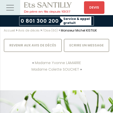
DEVIS
Service & appel
0 801 300 200
gratuit
Accueil
>
Avis de décès
>
l'Oise (60)
>
Monsieur Michel KISTIUK
REVENIR AUX AVIS DE DÉCÈS
ECRIRE UN MESSAGE
«
Madame Yvonne LAMARRE
Madame Colette SOUCHET
»