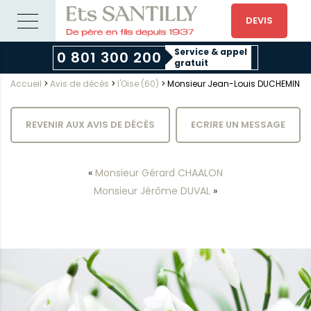
DEVIS
Service & appel
0 801 300 200
gratuit
Accueil
>
Avis de décès
>
l'Oise (60)
>
Monsieur Jean-Louis DUCHEMIN
REVENIR AUX AVIS DE DÉCÈS
ECRIRE UN MESSAGE
«
Monsieur Gérard CHAALON
Monsieur Jérôme DUVAL
»