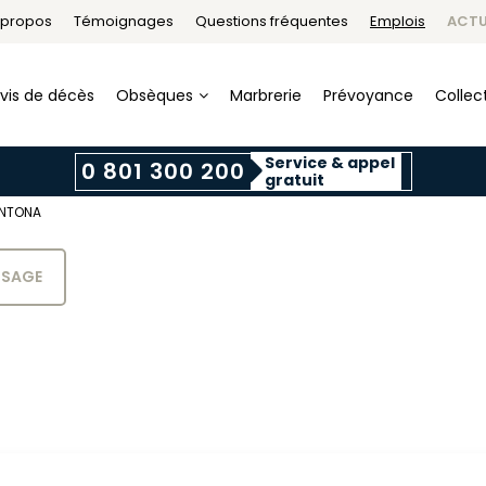
 propos
Témoignages
Questions fréquentes
Emplois
ACTU
vis de décès
Obsèques
Marbrerie
Prévoyance
Collect
Service & appel
0 801 300 200
gratuit
ANTONA
SSAGE