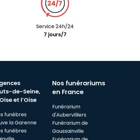
Service 24h/24
7 jours/7
Nos funérariums
gences
uts-de-Seine,
en France
Oise et l’Oise
Funérarium
s funèbres
d'Aubervilliers
euve la Garenne
Funérarium de
s funèbres
Goussainville
nville
Funérarium de