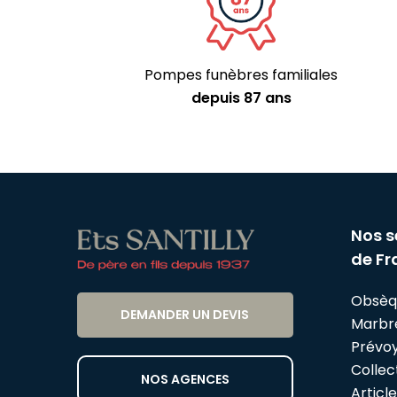
Pompes funèbres familiales
depuis 87 ans
Nos s
de Fr
Obsèq
DEMANDER UN DEVIS
Marbr
Prévo
Collect
NOS AGENCES
Articl