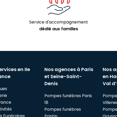
Service d'accompagnement
dédié aux familles
ervices en Ile
Nos agences à Paris
Nos a
ance
et Seine-Saint-
en Ha
Denis
Val d’
ues
erie
Pompes funèbres Paris
Pompe
yance
18
Villen
ivités
Pompes funèbres
Pompe
es Funéraires
Pantin
Goussai