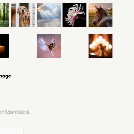
image
onfidentialité.