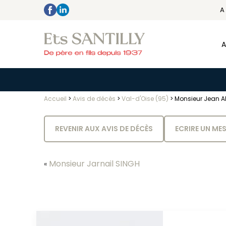
A
A
Accueil
>
Avis de décès
>
Val-d'Oise (95)
>
Monsieur Jean 
REVENIR AUX AVIS DE DÉCÈS
ECRIRE UN ME
Monsieur Jarnail SINGH
«