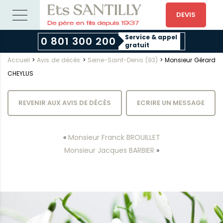
DEVIS
Service & appel
0 801 300 200
gratuit
Accueil
>
Avis de décès
>
Seine-Saint-Denis (93)
>
Monsieur Gérard
CHEYLUS
REVENIR AUX AVIS DE DÉCÈS
ECRIRE UN MESSAGE
«
Monsieur Franck BROUILLET
Monsieur Jacques BARBIER
»