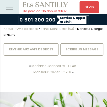
DEVIS
Service & appel
0 801 300 200
gratuit
Accueil
>
Avis de décès
>
Seine-Saint-Denis (93)
>
Monsieur Georges
RENARD
REVENIR AUX AVIS DE DÉCÈS
ECRIRE UN MESSAGE
«
Madame Jeannette TETART
Monsieur Olivier BOYER
»