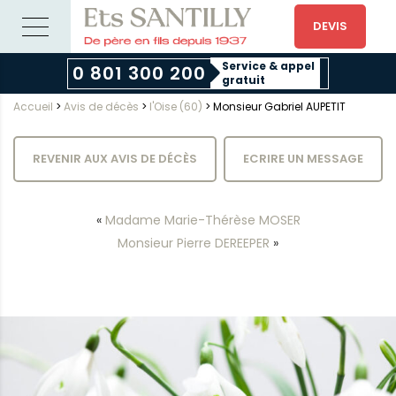
DEVIS
Service & appel
0 801 300 200
gratuit
Accueil
>
Avis de décès
>
l'Oise (60)
>
Monsieur Gabriel AUPETIT
REVENIR AUX AVIS DE DÉCÈS
ECRIRE UN MESSAGE
«
Madame Marie-Thérèse MOSER
Monsieur Pierre DEREEPER
»