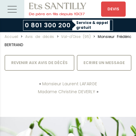
DEVIS
Service & appel
0 801 300 200
gratuit
Accueil
>
Avis de décès
>
Val-d'Oise (95)
>
Monsieur Frédéric
BERTRAND
REVENIR AUX AVIS DE DÉCÈS
ECRIRE UN MESSAGE
«
Monsieur Laurent LAFARGE
Madame Christine DEVERLY
»