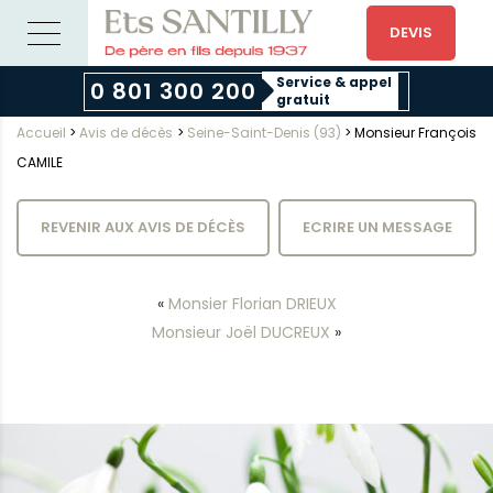
DEVIS
Service & appel
0 801 300 200
gratuit
Accueil
>
Avis de décès
>
Seine-Saint-Denis (93)
>
Monsieur François
CAMILE
REVENIR AUX AVIS DE DÉCÈS
ECRIRE UN MESSAGE
«
Monsier Florian DRIEUX
Monsieur Joël DUCREUX
»