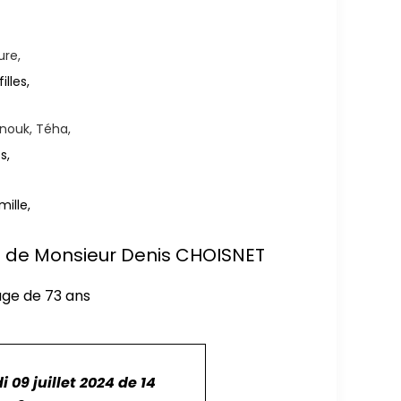
ure,
illes,
Anouk, Téha,
s,
mille,
ès de Monsieur Denis CHOISNET
'âge de 73 ans
 09 juillet 2024 de 14