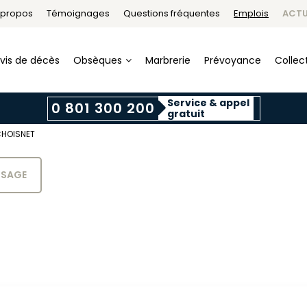
 propos
Témoignages
Questions fréquentes
Emplois
ACTU
vis de décès
Obsèques
Marbrerie
Prévoyance
Collect
Service & appel
0 801 300 200
gratuit
CHOISNET
SSAGE