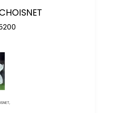
 CHOISNET
5200
SNET,