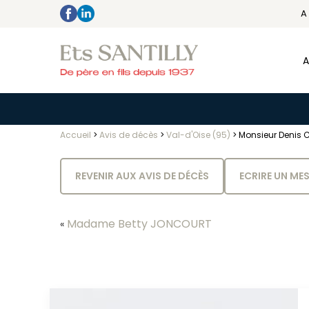
A
A
Accueil
>
Avis de décès
>
Val-d'Oise (95)
>
Monsieur Denis 
REVENIR AUX AVIS DE DÉCÈS
ECRIRE UN ME
Madame Betty JONCOURT
«