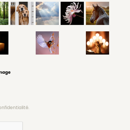
image
onfidentialité.