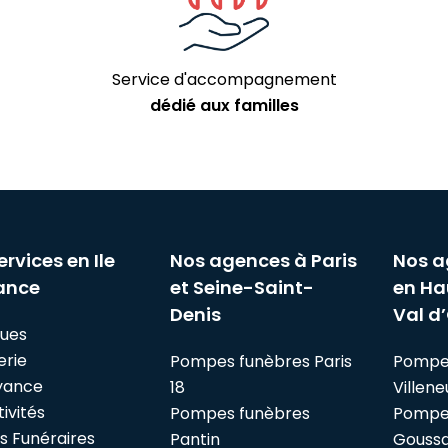
Service d'accompagnement
dédié aux familles
ervices en Ile
Nos agences à Paris
Nos a
ance
et Seine-Saint-
en Ha
Denis
Val d’
ues
erie
Pompes funèbres Paris
Pompe
yance
18
Villen
ivités
Pompes funèbres
Pompe
es Funéraires
Pantin
Goussai