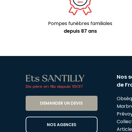
Pompes funèbres familiales
depuis 87 ans
Nos s
de Fr
Obsèq
DEMANDER UN DEVIS
Marbr
Prévo
Collect
NOS AGENCES
Articl