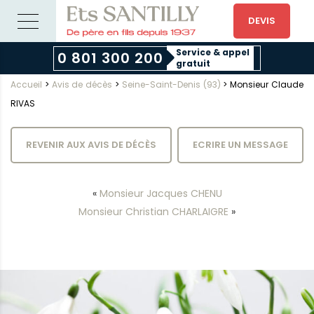
DEVIS
Service & appel
0 801 300 200
gratuit
Accueil
>
Avis de décès
>
Seine-Saint-Denis (93)
>
Monsieur Claude
RIVAS
REVENIR AUX AVIS DE DÉCÈS
ECRIRE UN MESSAGE
«
Monsieur Jacques CHENU
Monsieur Christian CHARLAIGRE
»