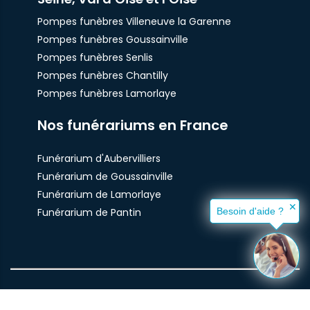
Pompes funèbres Villeneuve la Garenne
Pompes funèbres Goussainville
Pompes funèbres Senlis
Pompes funèbres Chantilly
Pompes funèbres Lamorlaye
Nos funérariums en France
Funérarium d'Aubervilliers
Funérarium de Goussainville
Funérarium de Lamorlaye
✕
Funérarium de Pantin
Besoin d'aide ?
© Pompes Funèbres Santilly 2021 -
Plan du site
-
mentions