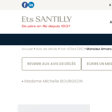
A
A
Accueil
>
Avis de décès
>
Val-d'Oise (95)
>
Monsieur Amaro
REVENIR AUX AVIS DE DÉCÈS
ECRIRE UN ME
Madame Michelle BOURGEON
«