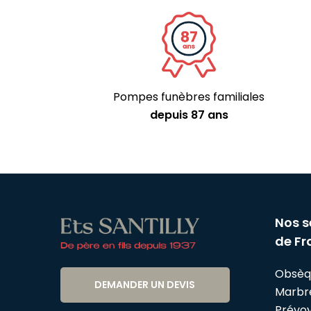
Pompes funèbres familiales
depuis 87 ans
Nos s
de Fr
Obsèq
DEMANDER UN DEVIS
Marbr
Prévo