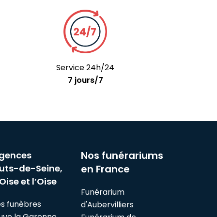
Service 24h/24
7 jours/7
Nos funérariums
gences
uts-de-Seine,
en France
Oise et l’Oise
Funérarium
s funèbres
d'Aubervilliers
euve la Garenne