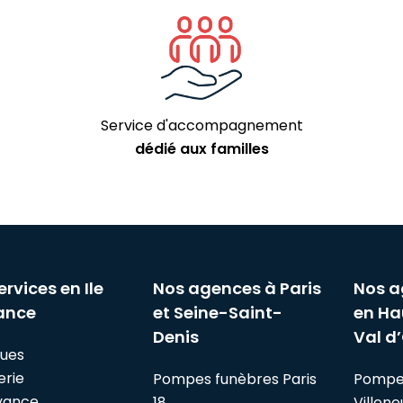
Service d'accompagnement
dédié aux familles
ervices en Ile
Nos agences à Paris
Nos a
ance
et Seine-Saint-
en Ha
Denis
Val d’
ues
erie
Pompes funèbres Paris
Pompe
yance
18
Villen