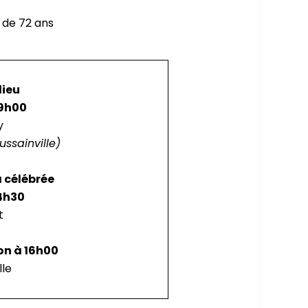
e de 72 ans
lieu
09h00
y
ussainville)
a célébrée
14h30
t
ion à 16h00
lle