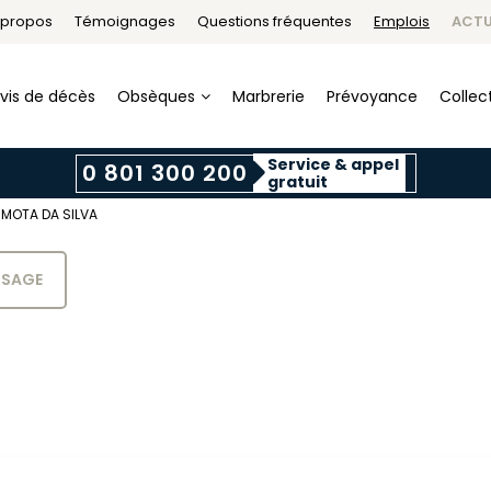
 propos
Témoignages
Questions fréquentes
Emplois
ACTU
vis de décès
Obsèques
Marbrerie
Prévoyance
Collect
Service & appel
0 801 300 200
gratuit
 MOTA DA SILVA
SSAGE