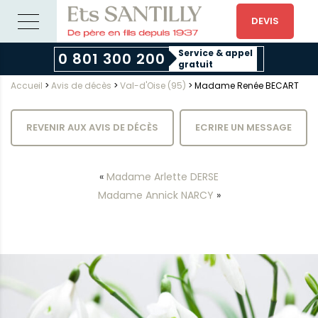
DEVIS
Service & appel
0 801 300 200
gratuit
Accueil
>
Avis de décès
>
Val-d'Oise (95)
>
Madame Renée BECART
REVENIR AUX AVIS DE DÉCÈS
ECRIRE UN MESSAGE
«
Madame Arlette DERSE
Madame Annick NARCY
»