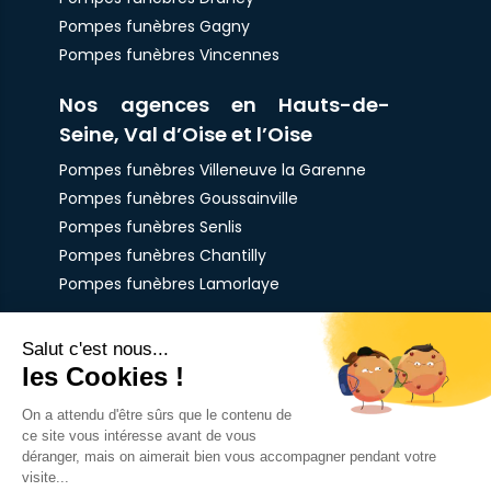
Pompes funèbres Gagny
Pompes funèbres Vincennes
Nos agences en Hauts-de-
Seine, Val d’Oise et l’Oise
Pompes funèbres Villeneuve la Garenne
Pompes funèbres Goussainville
Pompes funèbres Senlis
Pompes funèbres Chantilly
Pompes funèbres Lamorlaye
Nos funérariums en France
Funérarium d'Aubervilliers
Funérarium de Goussainville
Funérarium de Lamorlaye
✕
Funérarium de Pantin
Besoin d'aide ?