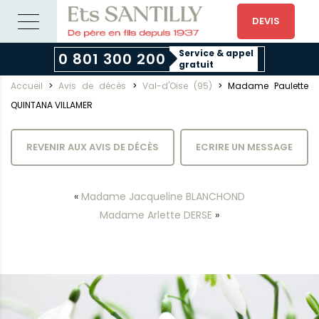
DEVIS
Service & appel
0 801 300 200
gratuit
Accueil
>
Avis de décès
>
Val-d'Oise (95)
>
Madame Paulette
QUINTANA VILLAMER
REVENIR AUX AVIS DE DÉCÈS
ECRIRE UN MESSAGE
«
Madame Jacqueline BLANCHOND
Madame Arlette DERSE
»