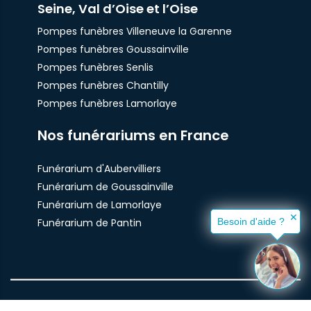
Seine, Val d’Oise et l’Oise
Pompes funèbres Villeneuve la Garenne
Pompes funèbres Goussainville
Pompes funèbres Senlis
Pompes funèbres Chantilly
Pompes funèbres Lamorlaye
Nos funérariums en France
Funérarium d'Aubervilliers
Funérarium de Goussainville
Funérarium de Lamorlaye
✕
Funérarium de Pantin
Besoin d'aide ?
© Pompes Funèbres Santilly 2021 -
Plan du site
-
mentions