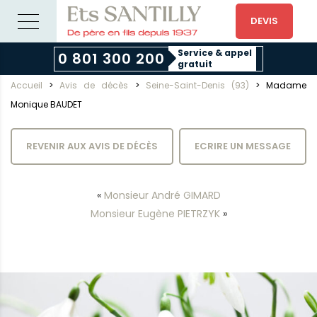
DEVIS
Service & appel
0 801 300 200
gratuit
Accueil
>
Avis de décès
>
Seine-Saint-Denis (93)
>
Madame
Monique BAUDET
REVENIR AUX AVIS DE DÉCÈS
ECRIRE UN MESSAGE
«
Monsieur André GIMARD
Monsieur Eugène PIETRZYK
»