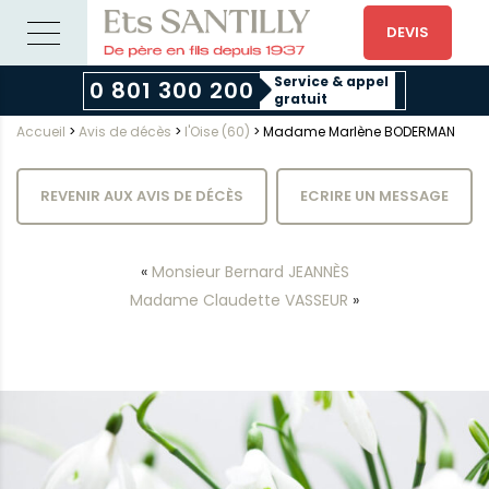
DEVIS
Service & appel
0 801 300 200
gratuit
Accueil
>
Avis de décès
>
l'Oise (60)
>
Madame Marlène BODERMAN
REVENIR AUX AVIS DE DÉCÈS
ECRIRE UN MESSAGE
«
Monsieur Bernard JEANNÈS
Madame Claudette VASSEUR
»