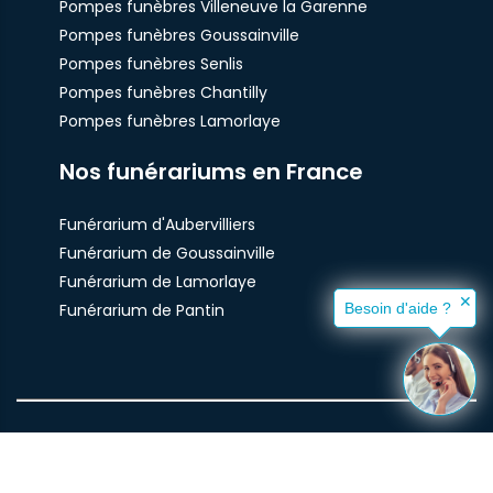
Pompes funèbres Villeneuve la Garenne
Pompes funèbres Goussainville
Pompes funèbres Senlis
Pompes funèbres Chantilly
Pompes funèbres Lamorlaye
Nos funérariums en France
Funérarium d'Aubervilliers
Funérarium de Goussainville
Funérarium de Lamorlaye
✕
Funérarium de Pantin
Besoin d'aide ?
© Pompes Funèbres Santilly 2021 -
Plan du site
-
mentions
légales
-
politique de confidentialité