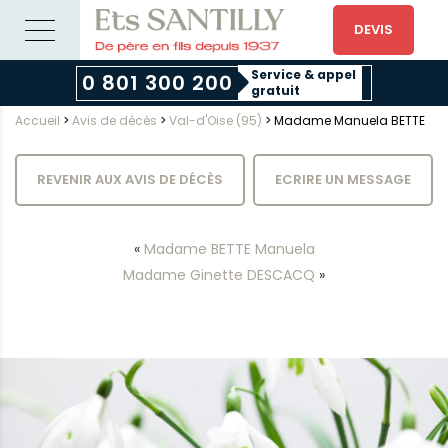
DEVIS
Service & appel
0 801 300 200
gratuit
Accueil
>
Avis de décès
>
Val-d'Oise (95)
>
Madame Manuela BETTE
REVENIR AUX AVIS DE DÉCÈS
ECRIRE UN MESSAGE
«
Madame BETTE Manuela
Madame Ginette DESCACQ
»