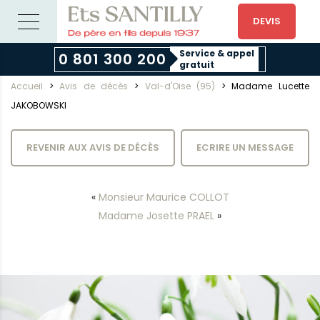
DEVIS
Service & appel
0 801 300 200
gratuit
Accueil
>
Avis de décès
>
Val-d'Oise (95)
>
Madame Lucette
JAKOBOWSKI
REVENIR AUX AVIS DE DÉCÈS
ECRIRE UN MESSAGE
«
Monsieur Maurice COLLOT
Madame Josette PRAEL
»