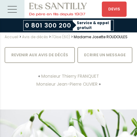
DEVIS
Service & appel
0 801 300 200
gratuit
Accueil
>
Avis de décès
>
l'Oise (60)
>
Madame Josette ROUDOULES
REVENIR AUX AVIS DE DÉCÈS
ECRIRE UN MESSAGE
«
Monsieur Thierry FRANQUET
Monsieur Jean-Pierre OLIVIER
»