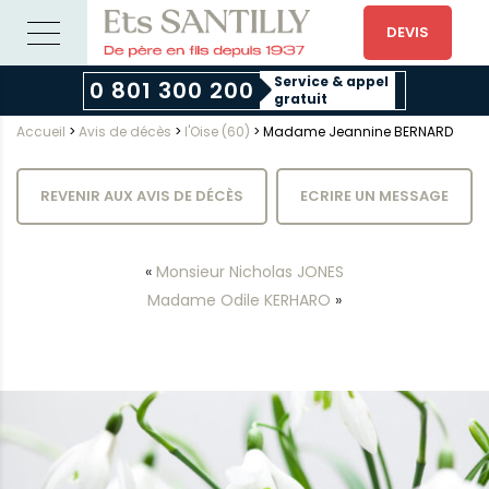
DEVIS
Service & appel
0 801 300 200
gratuit
Accueil
>
Avis de décès
>
l'Oise (60)
>
Madame Jeannine BERNARD
REVENIR AUX AVIS DE DÉCÈS
ECRIRE UN MESSAGE
«
Monsieur Nicholas JONES
Madame Odile KERHARO
»