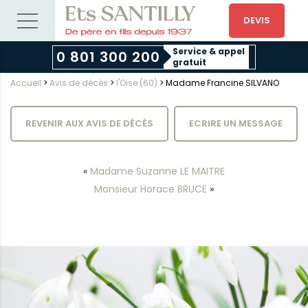
DEVIS
Service & appel
0 801 300 200
gratuit
Accueil
>
Avis de décès
>
l'Oise (60)
>
Madame Francine SILVANO
REVENIR AUX AVIS DE DÉCÈS
ECRIRE UN MESSAGE
«
Madame Suzanne LE MAITRE
Monsieur Horace BRUCE
»