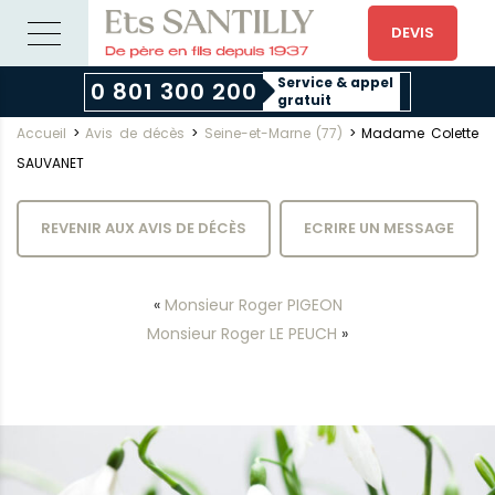
DEVIS
Service & appel
0 801 300 200
gratuit
Accueil
>
Avis de décès
>
Seine-et-Marne (77)
>
Madame Colette
SAUVANET
REVENIR AUX AVIS DE DÉCÈS
ECRIRE UN MESSAGE
«
Monsieur Roger PIGEON
Monsieur Roger LE PEUCH
»